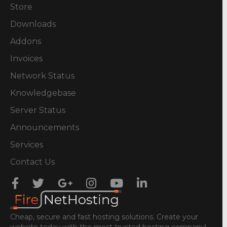
Store
Downloads
Addons
Invoices
Network Status
Knowledgebase
Server Status
Announcements
Services
Contact Us
Cheap, secure and fast hosting solutions. Create your