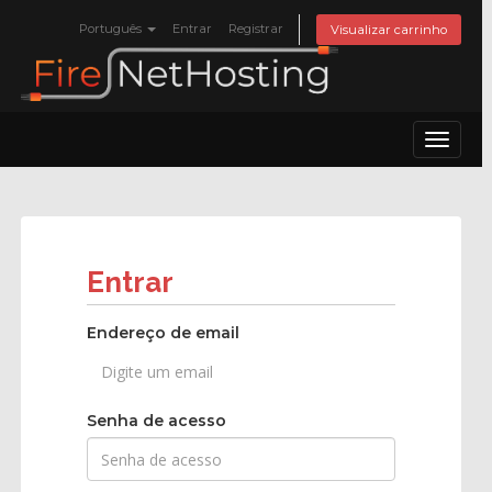
Português
Entrar
Registrar
Visualizar carrinho
Toggle
navigat
Entrar
Endereço de email
Senha de acesso